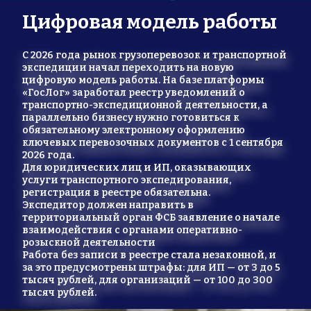
Цифровая модель работы
С 2026 года рынок грузоперевозок и транспортной 
экспедиции начал переходить на новую 
цифровую модель работы. На базе платформы 
«ГосЛог» заработал реестр уведомлений о 
транспортно-экспедиционной деятельности, а 
параллельно бизнесу нужно готовиться к 
обязательному электронному оформлению 
ключевых перевозочных документов с 1 сентября 
2026 года.
Для юридических лиц и ИП, оказывающих 
услуги транспортного экспедирования, 
регистрация в реестре обязательна.
Экспедитор должен направить в 
территориальный орган ФСБ заявление о начале 
взаимодействия с органами оперативно-
розыскной деятельности
Работа без записи в реестре стала незаконной, и 
за это предусмотрены штрафы: для ИП — от 3 до 5 
тысяч рублей, для организаций — от 100 до 300 
тысяч рублей.